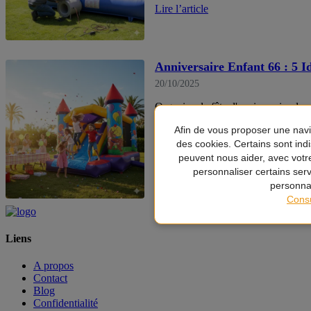
Lire l’article
Anniversaire Enfant 66 : 5 I
20/10/2025
Organiser la fête d'anniversaire de 
Afin de vous proposer une naviga
Découvrez 5 idées d'animations qui 
imbattable : le Click & Collect
.
des cookies. Certains sont ind
peuvent nous aider, avec votr
Lire l’article
personnaliser certains ser
personna
Consu
Liens
A propos
Contact
Blog
Confidentialité