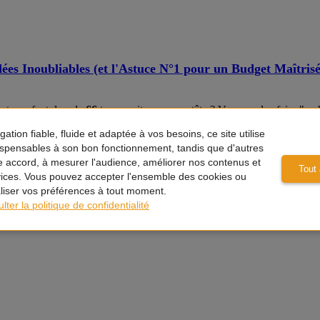
dées Inoubliables (et l'Astuce N°1 pour un Budget Maîtrisé
votre enfant dans le
66
tourne vite au casse-tête ? Vous voulez faire "wa
tion fiable, fluide et adaptée à vos besoins, ce site utilise
marchent à tous les coups (du château gonflable aux jeux en bois), et s
ispensables à son bon fonctionnement, tandis que d'autres
e accord, à mesurer l'audience, améliorer nos contenus et
Tout
vices. Vous pouvez accepter l'ensemble des cookies ou
liser vos préférences à tout moment.
lter la politique de confidentialité