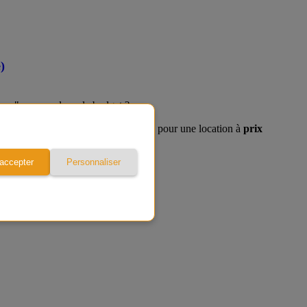
)
hou" sans exploser le budget ?
urtout, notre astuce N°1 à Perpignan pour une location à
prix
 accepter
Personnaliser